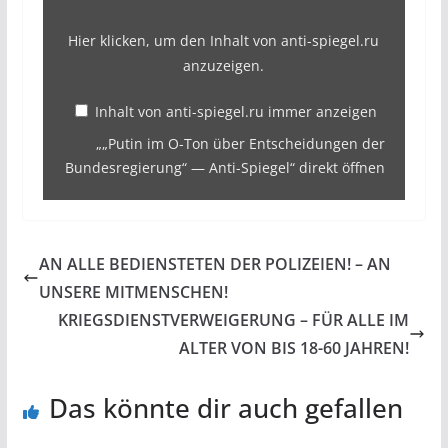
„„Putin
im
Hier klicken, um den Inhalt von anti-spiegel.ru
anzuzeigen.
O-
Ton
Inhalt von anti-spiegel.ru immer anzeigen
über
„„Putin im O-Ton über Entscheidungen der
Entscheidungen
Bundesregierung“ — Anti-Spiegel“ direkt öffnen
der
Bundesregierung“
—
AN ALLE BEDIENSTETEN DER POLIZEIEN! – AN
Anti-
UNSERE MITMENSCHEN!
Spiegel“
KRIEGSDIENSTVERWEIGERUNG – FÜR ALLE IM
von
ALTER VON BIS 18-60 JAHREN!
anti-
spiegel.ru
Das könnte dir auch gefallen
anzeigen