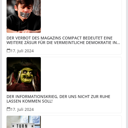
DER VERBOT DES MAGAZINS COMPACT BEDEUTET EINE
WEITERE ZÄSUR FÜR DIE VERMEINTLICHE DEMOKRATIE IN
REST-DEUTSCHLAND UNTER DER VERWALTUNG DER BRD
17. Juli 2024
UND PERSPEKTIVISCH DEN UNTERGANG DER DEUTSCHEN!
DER INFORMATIONSKRIEG, DER UNS NICHT ZUR RUHE
LASSEN KOMMEN SOLL!
17. Juli 2024