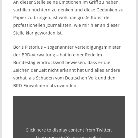
An dieser Stelle seine Emotionen im Griff zu haben,
sachlich nüchtern zu denken und diese Gedanken zu
Papier zu bringen, ist wohl die große Kunst der
professionellen Journalisten, wie mir hier an dieser
Stelle klar geworden ist.
Boris Pistorius – sogenannter Verteidigungsminister
der BRD-Verwaltung – hat in einer Rede im
Bundestag eindrucksvoll bewiesen, dass er die
Zeichen der Zeit nicht erkannt hat und alles andere
vorhat, als Schaden vom Deutschen Volk und den
BRD-Einwohnern abzuwenden.
Inhalt
von
X
anzeigen
Click here to display content from Twitter.
Learn more in
X’s privacy policy
.