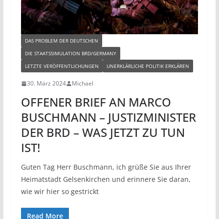
DAS PROBLEM DER DEUTSCHEN
DIE STAATSSIMULATION BRD/GERMANY
LETZTE VERÖFFENTLICHUNGEN
UNERKLÄRLICHE POLITIK ERKLÄREN
30. März 2024
Michael
OFFENER BRIEF AN MARCO
BUSCHMANN – JUSTIZMINISTER
DER BRD – WAS JETZT ZU TUN
IST!
Guten Tag Herr Buschmann, ich grüße Sie aus Ihrer
Heimatstadt Gelsenkirchen und erinnere Sie daran,
wie wir hier so gestrickt
Read More