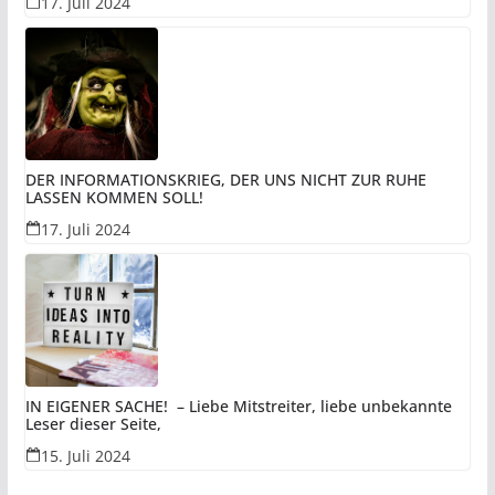
17. Juli 2024
UND PERSPEKTIVISCH DEN UNTERGANG DER DEUTSCHEN!
DER INFORMATIONSKRIEG, DER UNS NICHT ZUR RUHE
LASSEN KOMMEN SOLL!
17. Juli 2024
IN EIGENER SACHE! – Liebe Mitstreiter, liebe unbekannte
Leser dieser Seite,
15. Juli 2024