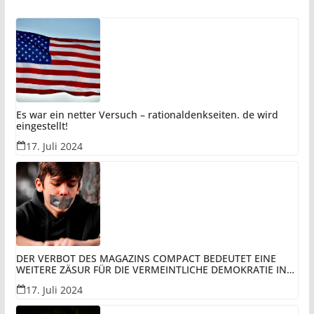
Es war ein netter Versuch – rationaldenkseiten. de wird
eingestellt!
17. Juli 2024
DER VERBOT DES MAGAZINS COMPACT BEDEUTET EINE
WEITERE ZÄSUR FÜR DIE VERMEINTLICHE DEMOKRATIE IN
REST-DEUTSCHLAND UNTER DER VERWALTUNG DER BRD
17. Juli 2024
UND PERSPEKTIVISCH DEN UNTERGANG DER DEUTSCHEN!