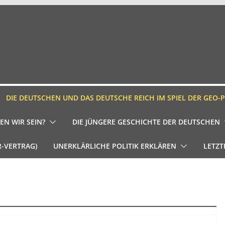
DIE DEUTSCHEN UND DAS DEUTSCHE REICH IM SPIEL DER GEO-P
EN WIR SEIN?
DIE JÜNGERE GESCHICHTE DER DEUTSCHEN
R-VERTRAG)
UNERKLÄRLICHE POLITIK ERKLÄREN
LETZT