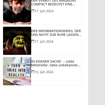
DER VERBOT DES MAGAZINS
COMPACT BEDEUTET EINE
WEITERE ZÄSUR FÜR DIE
17. Juli 2024
VERMEINTLICHE DEMOKRATIE
IN REST-DEUTSCHLAND UNTER
DER VERWALTUNG DER BRD
UND PERSPEKTIVISCH DEN
UNTERGANG DER DEUTSCHEN!
DER INFORMATIONSKRIEG, DER
UNS NICHT ZUR RUHE LASSEN
KOMMEN SOLL!
17. Juli 2024
IN EIGENER SACHE! – Liebe
Mitstreiter, liebe unbekannte
Leser dieser Seite,
15. Juli 2024