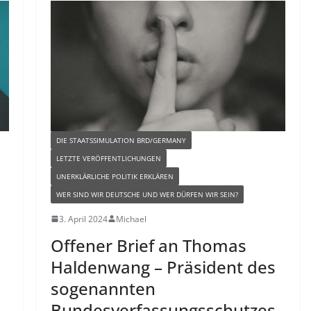
DIE STAATSSIMULATION BRD/GERMANY
LETZTE VERÖFFENTLICHUNGEN
UNERKLÄRLICHE POLITIK ERKLÄREN
WER SIND WIR DEUTSCHE UND WER DÜRFEN WIR SEIN?
3. April 2024
Michael
Offener Brief an Thomas
Haldenwang – Präsident des
sogenannten
Bundesverfassungsschutzes