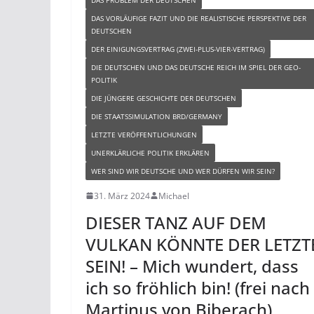
DAS VORLÄUFIGE FAZIT UND DIE REALISTISCHE PERSPEKTIVE DER
DEUTSCHEN
DER EINIGUNGSVERTRAG (ZWEI-PLUS-VIER-VERTRAG)
DIE DEUTSCHEN UND DAS DEUTSCHE REICH IM SPIEL DER GEO-
POLITIK
DIE JÜNGERE GESCHICHTE DER DEUTSCHEN
DIE STAATSSIMULATION BRD/GERMANY
LETZTE VERÖFFENTLICHUNGEN
UNERKLÄRLICHE POLITIK ERKLÄREN
WER SIND WIR DEUTSCHE UND WER DÜRFEN WIR SEIN?
31. März 2024
Michael
DIESER TANZ AUF DEM
VULKAN KÖNNTE DER LETZT
SEIN! – Mich wundert, dass
ich so fröhlich bin! (frei nach
Martinus von Biberach)