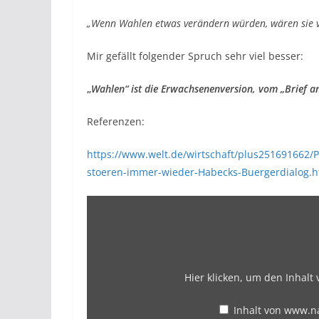
„Wenn Wahlen etwas verändern würden, wären sie v
Mir gefällt folgender Spruch sehr viel besser:
„
Wahlen“ ist die Erwachsenenversion, vom „Brief
Referenzen:
https://www.welt.de/wirtschaft/plus251691662/P
stoeren-immer-wieder-Habecks-Buergerdialog.h
Hier klicken, um den Inhal
Inhalt von www.n