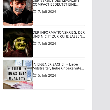
DER VERBOT DES MAGAZINS
COMPACT BEDEUTET EINE
WEITERE ZÄSUR FÜR DIE
17. Juli 2024
VERMEINTLICHE DEMOKRATIE
IN REST-DEUTSCHLAND UNTER
DER VERWALTUNG DER BRD
UND PERSPEKTIVISCH DEN
UNTERGANG DER DEUTSCHEN!
DER INFORMATIONSKRIEG, DER
UNS NICHT ZUR RUHE LASSEN
KOMMEN SOLL!
17. Juli 2024
IN EIGENER SACHE! – Liebe
Mitstreiter, liebe unbekannte
Leser dieser Seite,
15. Juli 2024