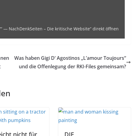
NachDenkSeiten
–
Die
kritische
“ — NachDenkSeiten – Die kritische Website“ direkt öffnen
Website“
von
www.nachdenkseiten.de
onen
Was haben Gigi D‘ Agostinos „L’amour Toujours“
anzeigen
t
und die Offenlegung der RKI-Files gemeinsam?
len
icht nicht für
DIE