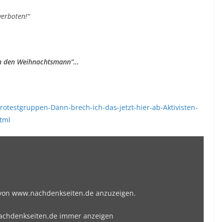
erboten!“
 an den Weihnachtsmann“…
rotestgruppen-Dann-brech-ich-das-jetzt-hier-ab-Aktivisten-
tml
„„Habeck
und
die
Schocktherapie:
t von www.nachdenkseiten.de anzuzeigen.
„Sorry…““
—
achdenkseiten.de immer anzeigen