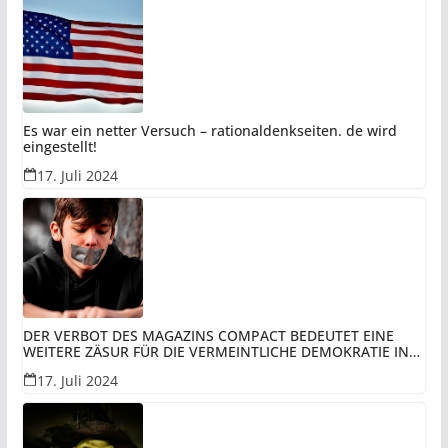
Es war ein netter Versuch – rationaldenkseiten. de wird
eingestellt!
17. Juli 2024
DER VERBOT DES MAGAZINS COMPACT BEDEUTET EINE
WEITERE ZÄSUR FÜR DIE VERMEINTLICHE DEMOKRATIE IN
REST-DEUTSCHLAND UNTER DER VERWALTUNG DER BRD
17. Juli 2024
UND PERSPEKTIVISCH DEN UNTERGANG DER DEUTSCHEN!