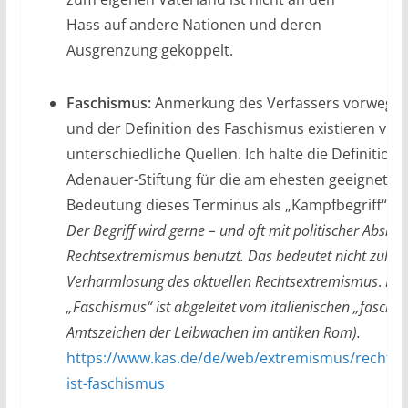
Hass auf andere Nationen und deren
Ausgrenzung gekoppelt.
Faschismus:
Anmerkung des Verfassers vorweg: 
und der Definition des Faschismus existieren viel
unterschiedliche Quellen. Ich halte die Definition
Adenauer-Stiftung für die am ehesten geeignete, 
Bedeutung dieses Terminus als „Kampfbegriff“ erk
Der Begriff wird gerne – und oft mit politischer Absich
Rechtsextremismus benutzt. Das bedeutet nicht zuletz
Verharmlosung des aktuellen Rechtsextremismus
.
Das
„Faschismus“ ist abgeleitet vom italienischen „fascio“
Amtszeichen der Leibwachen im antiken Rom).
https://www.kas.de/de/web/extremismus/rechts
ist-faschismus