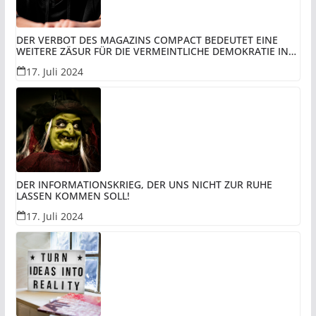
DER VERBOT DES MAGAZINS COMPACT BEDEUTET EINE
WEITERE ZÄSUR FÜR DIE VERMEINTLICHE DEMOKRATIE IN
REST-DEUTSCHLAND UNTER DER VERWALTUNG DER BRD
17. Juli 2024
UND PERSPEKTIVISCH DEN UNTERGANG DER DEUTSCHEN!
DER INFORMATIONSKRIEG, DER UNS NICHT ZUR RUHE
LASSEN KOMMEN SOLL!
17. Juli 2024