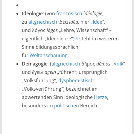
Ideologie
: (von
französisch
idéologie
;
zu
altgriechisch
ἰδέα
idéa
, hier „
Idee
“,
und λόγος
lógos
„Lehre, Wissenschaft“ –
eigentlich „Ideenlehre“)
steht im weiteren
[1]
Sinne bildungssprachlich
für
Weltanschauung
.
Demagogie
: (
altgriechisch
δῆμος
dēmos
„
Volk
“
und ἄγειν
agein
„führen“; ursprünglich
„Volksführung“,
dysphemistisch
:
„Volksverführung“) bezeichnet im
abwertenden Sinn ideologische
Hetze
,
besonders im
politischen
Bereich.