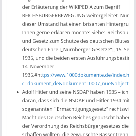
der Erläuterung der WIKIPEDIA zum Begriff
REICHSBÜRGERBEWEGUNG weitergeleitet. Nun, ic
dieser Umstand hat einen brisanten Hintergrund,
Ihnen gerne erklären möchte: Siehe: Reichsbürge
und Gesetz zum Schutze des deutschen Blutes u
deutschen Ehre [„Nürnberger Gesetze“], 15. Sep
1935, und die beiden ersten Ausführungsbestim
14. November
1935.#ht
tps://www.1000dokumente.de/index.htm
c=dokument_de&dokument=0007_nue&object=tra
Adolf Hitler und seine NSDAP haben 1935 – ich er
daran, dass sich die NSDAP und Hitler 1934 mit 
sogenannten “ Ermächtigungsgesetz“ rechtswidrig
Macht des Deutschen Reiches geputscht haben u
der Verordnung des Reichsbürgergesetzes die G
schaffen wollten, die gewünschte Rassentrennun